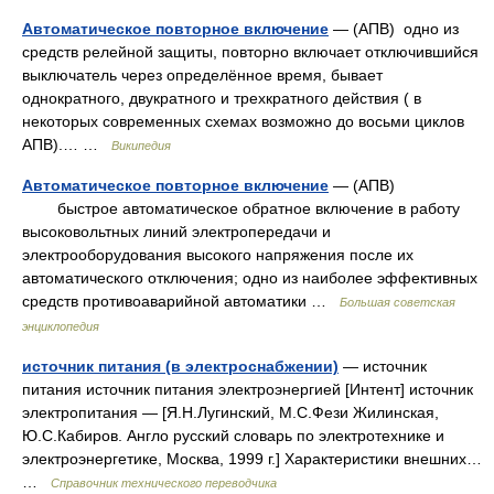
Автоматическое повторное включение
— (АПВ) одно из
средств релейной защиты, повторно включает отключившийся
выключатель через определённое время, бывает
однократного, двукратного и трехкратного действия ( в
некоторых современных схемах возможно до восьми циклов
АПВ).… …
Википедия
Автоматическое повторное включение
— (АПВ)
быстрое автоматическое обратное включение в работу
высоковольтных линий электропередачи и
электрооборудования высокого напряжения после их
автоматического отключения; одно из наиболее эффективных
средств противоаварийной автоматики …
Большая советская
энциклопедия
источник питания (в электроснабжении)
— источник
питания источник питания электроэнергией [Интент] источник
электропитания — [Я.Н.Лугинский, М.С.Фези Жилинская,
Ю.С.Кабиров. Англо русский словарь по электротехнике и
электроэнергетике, Москва, 1999 г.] Характеристики внешних…
…
Справочник технического переводчика